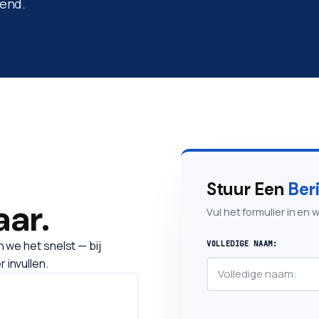
vend.
Stuur Een
Ber
aar
.
Vul het formulier in en
n we het snelst — bij
VOLLEDIGE NAAM:
 invullen.