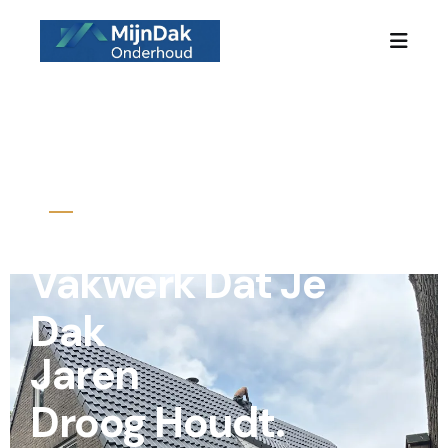
SPECIALISTISCH DAKONDERHOUD
Vakwerk Dat Je
Dak
Jaren
Droog Houdt.