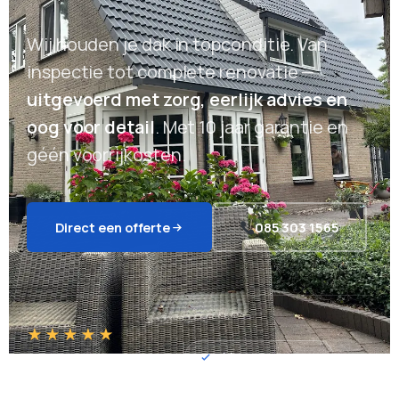
Wij houden je dak in topconditie. Van
inspectie tot complete renovatie —
uitgevoerd met zorg, eerlijk advies en
oog voor detail
. Met 10 jaar garantie en
géén voorrijkosten.
Direct een offerte
085 303 1565
★★★★★
Géén voorrijkosten
4.8 / 5
87+ reviews op Google & Trustoo