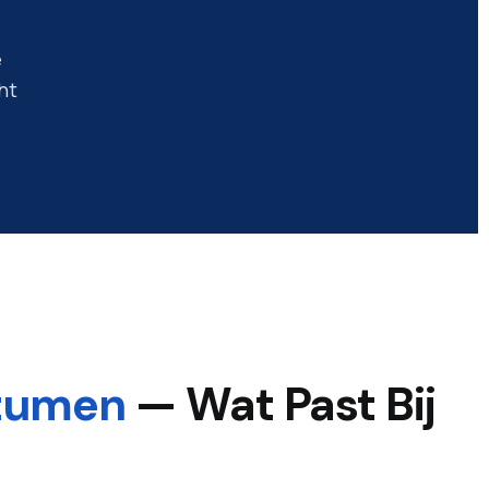
e
ht
tumen
— Wat Past Bij