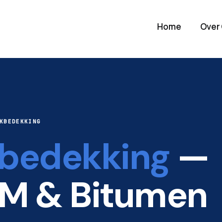
Home
Over
KBEDEKKING
bedekking
—
M & Bitumen