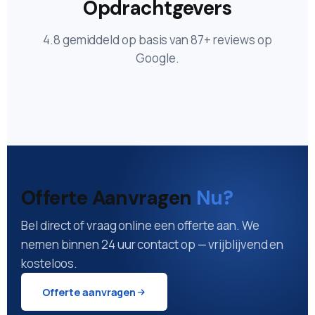
Opdrachtgevers
4.8 gemiddeld op basis van 87+ reviews op
Google.
Offerte Aanvragen
Nu?
Bel direct of vraag online een offerte aan. We
nemen binnen 24 uur contact op — vrijblijvend en
kosteloos.
Offerte aanvragen