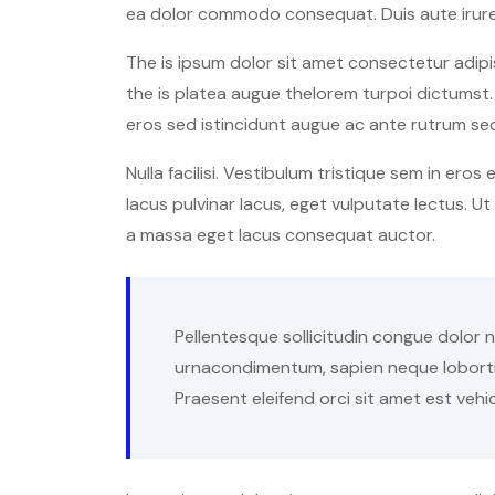
ea dolor commodo consequat. Duis aute irure 
The is ipsum dolor sit amet consectetur adipis
the is platea augue thelorem turpoi dictumst. 
eros sed istincidunt augue ac ante rutrum se
Nulla facilisi. Vestibulum tristique sem in eros
lacus pulvinar lacus, eget vulputate lectus. U
a massa eget lacus consequat auctor.
Pellentesque sollicitudin congue dolor no
urnacondimentum, sapien neque lobortis 
Praesent eleifend orci sit amet est vehi