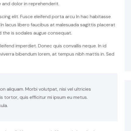
and dolor in reprehenderit.
cing elit. Fusce eleifend porta arcu In hac habitasse
In lacus libero faucibus at malesuada sagittis placerat
d the is sodales augue consequat.
 eleifend imperdiet. Donec quis convallis neque. In id
t viverra bibendum lorem, at tempus nibh mattis in. Sed
n aliquam. Morbi volutpat, nisi vel ultricies
tortor, quis efficitur mi ipsum eu metus.
cula.