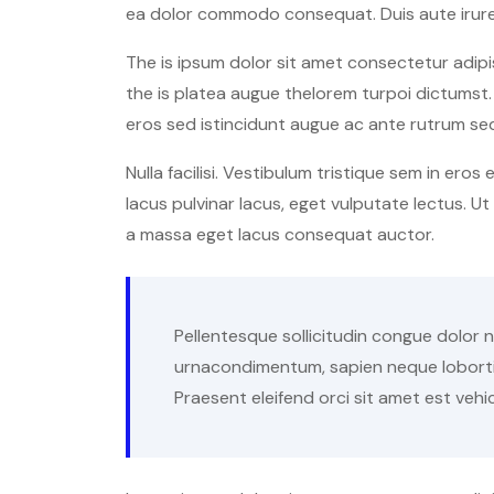
ea dolor commodo consequat. Duis aute irure 
The is ipsum dolor sit amet consectetur adipis
the is platea augue thelorem turpoi dictumst. 
eros sed istincidunt augue ac ante rutrum se
Nulla facilisi. Vestibulum tristique sem in eros
lacus pulvinar lacus, eget vulputate lectus. U
a massa eget lacus consequat auctor.
Pellentesque sollicitudin congue dolor no
urnacondimentum, sapien neque lobortis 
Praesent eleifend orci sit amet est vehi