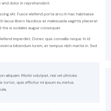
and dolor in reprehenderit.
cing elit. Fusce eleifend porta arcu In hac habitasse
In lacus libero faucibus at malesuada sagittis placerat
d the is sodales augue consequat.
 eleifend imperdiet. Donec quis convallis neque. In id
t viverra bibendum lorem, at tempus nibh mattis in. Sed
n aliquam. Morbi volutpat, nisi vel ultricies
tortor, quis efficitur mi ipsum eu metus.
cula.