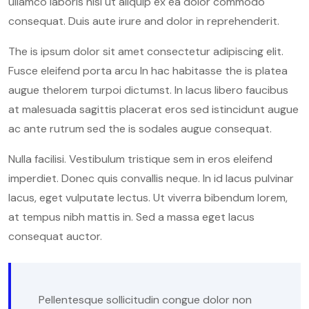
ullamco laboris nisi ut aliquip ex ea dolor commodo
consequat. Duis aute irure and dolor in reprehenderit.
The is ipsum dolor sit amet consectetur adipiscing elit.
Fusce eleifend porta arcu In hac habitasse the is platea
augue thelorem turpoi dictumst. In lacus libero faucibus
at malesuada sagittis placerat eros sed istincidunt augue
ac ante rutrum sed the is sodales augue consequat.
Nulla facilisi. Vestibulum tristique sem in eros eleifend
imperdiet. Donec quis convallis neque. In id lacus pulvinar
lacus, eget vulputate lectus. Ut viverra bibendum lorem,
at tempus nibh mattis in. Sed a massa eget lacus
consequat auctor.
Pellentesque sollicitudin congue dolor non